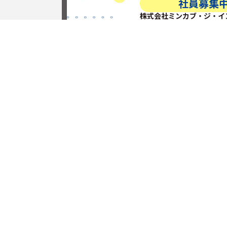
社員募集
株式会社ミンカブ・ジ・イ
グループ採用ペ
RECRUITを見る
当社カスタマーサイトへ
こちらよりお進みくださ